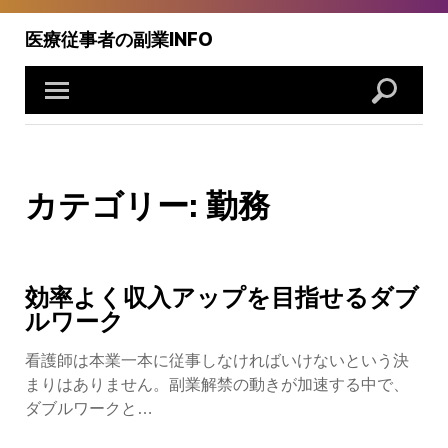
Skip
to
医療従事者の副業INFO
content
カテゴリー:
勤務
効率よく収入アップを目指せるダブ
ルワーク
看護師は本業一本に従事しなければいけないという決
まりはありません。副業解禁の動きが加速する中で、
ダブルワークと…