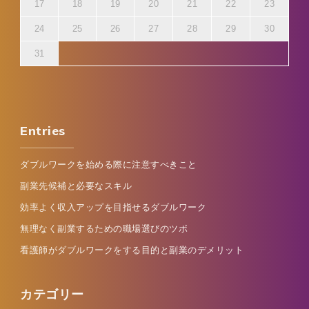
17
18
19
20
21
22
23
24
25
26
27
28
29
30
31
Entries
ダブルワークを始める際に注意すべきこと
副業先候補と必要なスキル
効率よく収入アップを目指せるダブルワーク
無理なく副業するための職場選びのツボ
看護師がダブルワークをする目的と副業のデメリット
カテゴリー