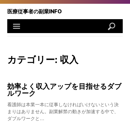
Skip
to
医療従事者の副業INFO
content
カテゴリー:
収入
効率よく収入アップを目指せるダブ
ルワーク
看護師は本業一本に従事しなければいけないという決
まりはありません。副業解禁の動きが加速する中で、
ダブルワークと…