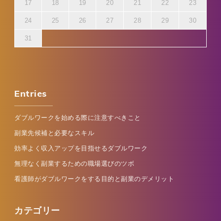
17
18
19
20
21
22
23
24
25
26
27
28
29
30
31
Entries
ダブルワークを始める際に注意すべきこと
副業先候補と必要なスキル
効率よく収入アップを目指せるダブルワーク
無理なく副業するための職場選びのツボ
看護師がダブルワークをする目的と副業のデメリット
カテゴリー