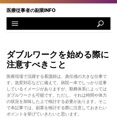
Skip
to
医療従事者の副業INFO
content
ダブルワークを始める際に
注意すべきこと
医療現場で活躍する看護師は、責任感の大きな仕事で
す。急変対応などに備えて、病院一本でしっかり従事
しているイメージがありますが、勤務体系によっては
ダブルワークも可能です。ただし、それは時間や体力
の状況を加味した上で検討する必要があります。そこ
で本記事では、副業を検討する際に注意しておきたい
ポイントを挙げていきたいと思います。