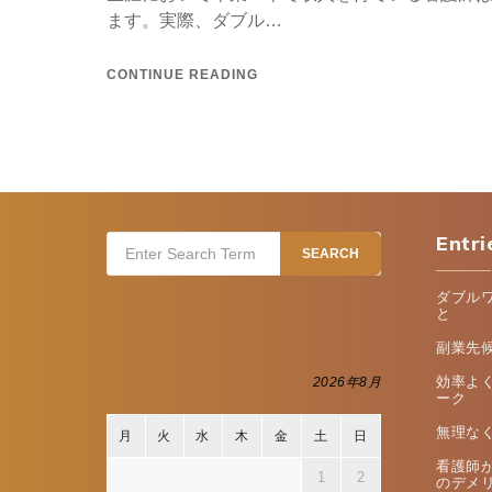
ます。実際、ダブル…
CONTINUE READING
Entri
Search
SEARCH
for:
ダブル
と
副業先
効率よ
2026年8月
ーク
無理な
月
火
水
木
金
土
日
看護師
1
2
のデメ