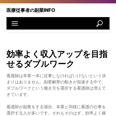
Skip
to
医療従事者の副業INFO
content
効率よく収入アップを目指
せるダブルワーク
看護師は本業一本に従事しなければいけないという決
まりはありません。副業解禁の動きが加速する中で、
ダブルワークという働き方を選択する看護師は増えて
きています。
看護師が副業をする場合、本業と同様に看護の仕事を
選択する人が多いです。それもそのはず、効率よく稼